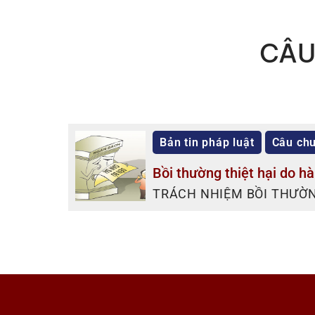
CÂU
Bản tin pháp luật
Câu chu
Bồi thường thiệt hại do hà
TRÁCH NHIỆM BỒI THƯỜN