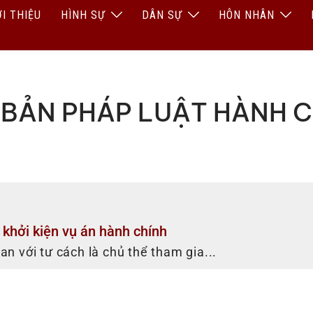
ỚI THIỆU
HÌNH SỰ
DÂN SỰ
HÔN NHÂN
 BẢN PHÁP LUẬT HÀNH C
 khởi kiện vụ án hành chính
an với tư cách là chủ thể tham gia...