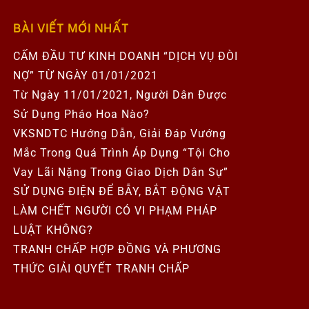
BÀI VIẾT MỚI NHẤT
CẤM ĐẦU TƯ KINH DOANH “DỊCH VỤ ĐÒI
NỢ” TỪ NGÀY 01/01/2021
Từ Ngày 11/01/2021, Người Dân Được
Sử Dụng Pháo Hoa Nào?
VKSNDTC Hướng Dẫn, Giải Đáp Vướng
Mắc Trong Quá Trình Áp Dụng “Tội Cho
Vay Lãi Nặng Trong Giao Dịch Dân Sự”
SỬ DỤNG ĐIỆN ĐỂ BẪY, BẮT ĐỘNG VẬT
LÀM CHẾT NGƯỜI CÓ VI PHẠM PHÁP
LUẬT KHÔNG?
TRANH CHẤP HỢP ĐỒNG VÀ PHƯƠNG
THỨC GIẢI QUYẾT TRANH CHẤP