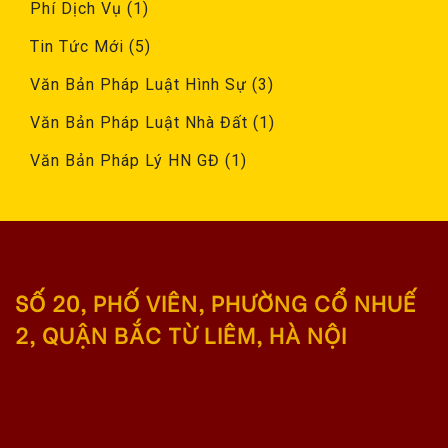
Phí Dịch Vụ
(1)
Tin Tức Mới
(5)
Văn Bản Pháp Luật Hình Sự
(3)
Văn Bản Pháp Luật Nhà Đất
(1)
Văn Bản Pháp Lý HN GĐ
(1)
SỐ 20, PHỐ VIÊN, PHƯỜNG CỔ NHUẾ
2, QUẬN BẮC TỪ LIÊM, HÀ NỘI