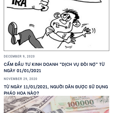
DECEMBER 9, 2020
CẤM ĐẦU TƯ KINH DOANH “DỊCH VỤ ĐÒI NỢ” TỪ
NGÀY 01/01/2021
NOVEMBER 29, 2020
TỪ NGÀY 11/01/2021, NGƯỜI DÂN ĐƯỢC SỬ DỤNG
PHÁO HOA NÀO?