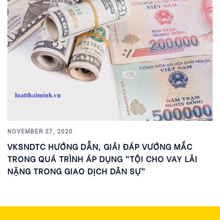
NOVEMBER 27, 2020
VKSNDTC HƯỚNG DẪN, GIẢI ĐÁP VƯỚNG MẮC
TRONG QUÁ TRÌNH ÁP DỤNG “TỘI CHO VAY LÃI
NẶNG TRONG GIAO DỊCH DÂN SỰ”