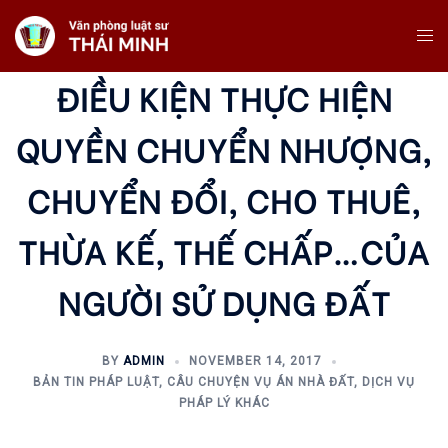
Skip
Tog
To
Me
Content
ĐIỀU KIỆN THỰC HIỆN
QUYỀN CHUYỂN NHƯỢNG,
CHUYỂN ĐỔI, CHO THUÊ,
THỪA KẾ, THẾ CHẤP…CỦA
NGƯỜI SỬ DỤNG ĐẤT
BY
ADMIN
NOVEMBER 14, 2017
BẢN TIN PHÁP LUẬT
,
CÂU CHUYỆN VỤ ÁN NHÀ ĐẤT
,
DỊCH VỤ
PHÁP LÝ KHÁC