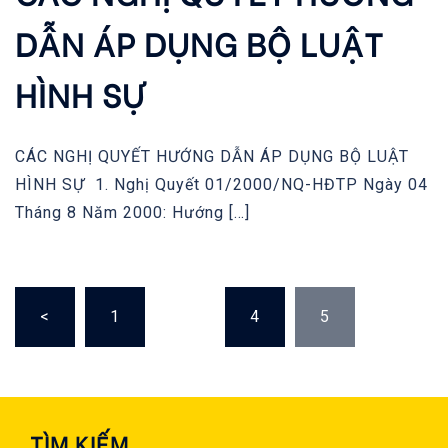
DẪN ÁP DỤNG BỘ LUẬT
HÌNH SỰ
CÁC NGHỊ QUYẾT HƯỚNG DẪN ÁP DỤNG BỘ LUẬT
HÌNH SỰ 1. Nghị Quyết 01/2000/NQ-HĐTP Ngày 04
Tháng 8 Năm 2000: Hướng […]
POSTS
<
1
…
4
5
PAGINATION
TÌM KIẾM