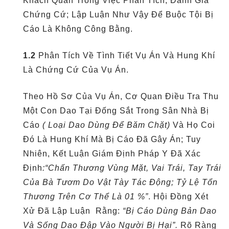
Khách Quan Trong Việc Phân Tích, Đánh Giá
Chứng Cứ; Lập Luận Như Vậy Để Buộc Tội Bị
Cáo Là Không Công Bằng.
1.2
Phân Tích Về Tình Tiết Vụ Án Và Hung Khí
Là Chứng Cứ Của Vụ Án.
Theo Hồ Sơ Của Vụ Án, Cơ Quan Điều Tra Thu
Một Con Dao Tại Đống Sắt Trong Sân Nhà Bị
Cáo
( Loại Dao Dùng Để Băm Chặt)
Và Họ Coi
Đó Là Hung Khí Mà Bị Cáo Đã Gây Án; Tuy
Nhiên, Kết Luận Giám Định Pháp Y Đã Xác
Định
:“Chấn Thương Vùng Mặt, Vai Trái, Tay Trái
Của Bà Tươm Do Vật Tày Tác Động; Tỷ Lệ Tổn
Thương Trên Cơ Thể Là 01 %”
. Hội Đồng Xét
Xử Đã Lập Luận Rằng:
“Bị Cáo Dùng Bản Dao
Và Sống Dao Đập Vào Người Bị Hại”.
Rõ Ràng