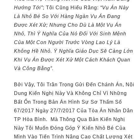
Hướng Tới”
; Tôi Cũng Hiểu Rằng:
“Vụ Án Này
Là Nhỏ Bé So Với Hàng Ngàn Vụ Án Đang
Được Xét Xử; Nhưng Cho Dù Là Một Vụ Án
Nhỏ, Thì Ý Nghĩa Của Nó Đối Với Sinh Mệnh
Của Một Con Người Trước Vòng Lao Lý Là
Không Hề Nhỏ. Ý Nghĩa Giáo Dục Sẽ Càng Lớn
Khi Vụ Án Được Xét Xử Một Cách Khách Quan
Và Công Bằng”.
Bởi Vậy, Tôi Trân Trọng Gửi Đến Chánh Án, Nội
Dung Kiến Nghị Này Và Không Chỉ Vì Những
Bất Ổn Trong Bản Án Hình Sự Sơ Thẩm Số
67/2017 Ngày 27/7/2017 Của Tòa Án Nhân Dân
TP Hòa Bình. Mà Thông Qua Bản Kiến Nghị
Này Tôi Muốn Đóng Góp Ý Kiến Nhỏ Bé Của
Mình Vào Tiến Trình Nâng Cao Chất Lượng Xét