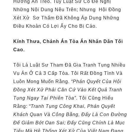
Hưởng Án Treo. Tuy Luật Sư Có Đề Nghị
Những Nội Dung Nêu Trên; Nhưng Hội Đồng
Xét Xử Sơ Thẩm Đã Không Áp Dụng Những
Điều Khoản Có Lợi Ấy Cho Bị Cáo.
Kính Thưa, Chánh Án Tòa Án Nhân Dân Tối
Cao.
Tôi Là Luật Sư Tham Đã Gia Tranh Tụng Nhiều
Vụ Án Ở Cả 3 Cấp Tòa. Tôi Rất Đồng Tình Và
Luôn Mong Muốn Rằng.
“Phán Quyết Của Hội
Đồng Xét Xử Phải Căn Cứ Vào Kết Quả Tranh
Tụng Ngay Tại Phiên Tòa”
. Tôi Cũng Hiểu
Rằng:
“Tranh Tụng Công Khai, Phán Quyết
Khách Quan Và Công Bằng, Đấy Là Con Đường
Để Giảm Bớt Oan Sai; Đấy Cũng Chính Là Mục
Tiêu Mà Hệ Thống Xét Xử Của Việt Nam Đang