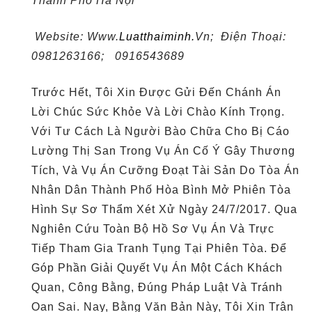
Thành Phố Hà Nội
Website
: Www.
Luatthaiminh.
Vn; Điện Thoại:
0981263166; 0916543689
Trước Hết, Tôi Xin Được Gửi Đến Chánh Án
Lời Chúc Sức Khỏe Và Lời Chào Kính Trọng.
Với Tư Cách Là Người Bào Chữa Cho Bị Cáo
Lường Thị San Trong Vụ Án Cố Ý Gây Thương
Tích, Và Vụ Án Cưỡng Đoạt Tài Sản Do Tòa Án
Nhân Dân Thành Phố Hòa Bình Mở Phiên Tòa
Hình Sự Sơ Thẩm Xét Xử Ngày 24/7/2017. Qua
Nghiên Cứu Toàn Bộ Hồ Sơ Vụ Án Và Trực
Tiếp Tham Gia Tranh Tụng Tại Phiên Tòa. Để
Góp Phần Giải Quyết Vụ Án Một Cách Khách
Quan, Công Bằng, Đúng Pháp Luật Và Tránh
Oan Sai. Nay, Bằng Văn Bản Này, Tôi Xin Trân