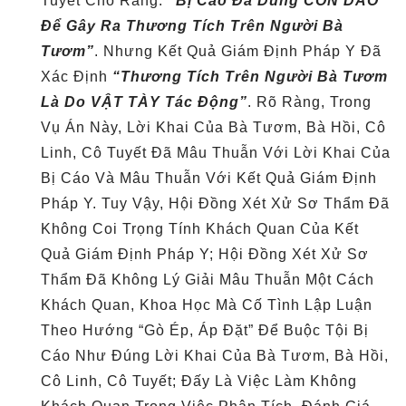
Tuyết Cho Rằng:
“Bị Cáo Đã Dùng CON DAO
Để Gây Ra Thương Tích Trên Người Bà
Tươm”
. Nhưng Kết Quả Giám Định Pháp Y
Đã
Xác Định
“Thương Tích Trên Người Bà Tươm
Là Do VẬT TÀY Tác Động”
. Rõ Ràng, Trong
Vụ Án Này, Lời Khai Của Bà Tươm, Bà Hồi, Cô
Linh, Cô Tuyết Đã Mâu Thuẫn Với Lời Khai Của
Bị Cáo Và Mâu Thuẫn Với Kết Quả Giám Định
Pháp Y. Tuy Vậy, Hội Đồng Xét Xử Sơ Thẩm Đã
Không Coi Trọng Tính Khách Quan Của Kết
Quả Giám Định Pháp Y; Hội Đồng Xét Xử Sơ
Thẩm Đã Không Lý Giải Mâu Thuẫn Một Cách
Khách Quan, Khoa Học Mà Cố Tình Lập Luận
Theo Hướng “gò Ép, Áp Đặt” Để Buộc Tội Bị
Cáo Như Đúng Lời Khai Của Bà Tươm, Bà Hồi,
Cô Linh, Cô Tuyết; Đấy Là Việc Làm Không