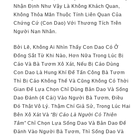
Nhận Định Như Vậy Là Không Khách Quan,
Không Thỏa Mãn Thuộc Tính Liên Quan Của
Chứng Cứ (con Dao) Với Thương Tích Trên
Người Nạn Nhân.
Bởi Lẽ, Không Ai Nhìn Thấy Con Dao Có Ở
Đống Sắt Từ Khi Nào, Hơn Nữa Trong Lúc Bị
Cáo Và Bà Tươm Xô Xát, Nếu Bị Cáo Dùng
Con Dao Là Hung Khí Để Tấn Công Bà Tươm
Thì Bị Cáo Không Thể Và Cũng Không Có Thời
Gian Để Lựa Chọn Chỉ Dùng Bản Dao Và Sống
Dao Đánh (4 Cái) Vào Người Bà Tươm, Điều
Đó Thật Vô Lý. Thậm Chí Giả Sử, Trong Lúc Hai
Bên Xô Xát Và
“bị Cáo Là Người Có Thiện
Tâm”
Chỉ Chọn Lựa Sống Dao Và Bản Dao Để
Đánh Vào Người Bà Tươm
,
Thì Sống Dao Và