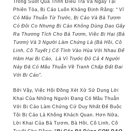
Trong Suốt Quá Trình Điều Tra Và Ngay Tại
Phiên Tòa, Bị Cáo Luôn Khảng Định Rằng:
“ Vì
Có Mâu Thuẫn Từ Trước, Bị Cáo Và Bà Tươm
Có Đôi Co Nhưng Bị Cáo Không Dùng Dao Gây
Ra Thương Tích Cho Bà Tươm, Việc Bị Hại (bà
Tươm) Và 3 Người Làm Chứng Là (bà Hồi, Cô
Linh, Cô Tuyết ) Cố Tình Vào Hùa Với Nhau Để
Hãm Hại Bị Cáo, Là Vì Trước Đó Cả 4 Người
Này Đã Có Mâu Thuẫn Về Tranh Chấp Đất Đai
Với Bị Cáo”.
Bởi Vậy, Việc Hội Đồng Xét Xử Sử Dụng Lời
Khai Của Những Người Đang Có Mâu Thuẫn
Với Bị Cáo Làm Chứng Cứ Duy Nhất Để Buộc
Tội Bị Cáo Là Không Khách Quan. Hơn Nữa,
Lời Khai Của Bà Tươm, Bà Hồi, Cô Linh, Cô