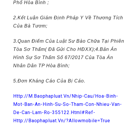
Phố Hòa Bình ;
2.Kết Luận Giám Định Pháp Y Về Thương Tích
Của Bà Tươm;
3.Quan Điểm Của Luật Sư Bào Chữa Tại Phiên
Tòa Sơ Thẩm( Đã Gửi Cho HĐXX);
4.Bản Án
Hình Sự Sơ Thẩm Số 67/2017 Của Tòa Án
Nhân Dân TP Hòa Bình;
5.Đơn Kháng Cáo Của Bị Cáo.
Http://m.baophapluat.vn/nhip-Cau/hoa-Binh-
Mot-Ban-An-Hinh-Su-So-Tham-Con-Nhieu-Van-
De-Can-Lam-Ro-355122.html#ref-
Http://baophapluat.vn/?allowmobile=true