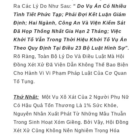
Ra Các Lý Do Như Sau:
“ Do Vụ Án Có Nhiều
Tình Tiết Phức Tạp; Phải Đợi Kết Luận Giám
Định; Hai Ngành, Công An Và Viện Kiểm Sát
Đã Họp Thống Nhất Gia Hạn 2 Tháng; Việc
Khởi Tố Vẫn Trong Thời Hiệu Khởi Tố Vụ Án
Theo Quy Định Tại Điều 23 Bộ Luật Hình Sự”.
Rõ Ràng, Toàn Bộ Lý Do Và Điều Luật Mà Hội
Đồng Xét Xử Đã Viện Dẫn Không Thể Bao Biện
Cho Hành Vi Vi Phạm Pháp Luật Của Cơ Quan
Tố Tụng.
Thứ Nhất:
Một Vụ Xô Xát Của 2 Người Phụ Nữ
Có Hậu Quả Tổn Thương Là 1% Sức Khỏe,
Nguyên Nhân Xuất Phát Từ Những Mâu Thuẫn
Trong Sinh Hoạt Xóm Giềng. Bởi Vậy, Hội Đồng
Xét Xử Cũng Không Nên Nghiêm Trọng Hóa