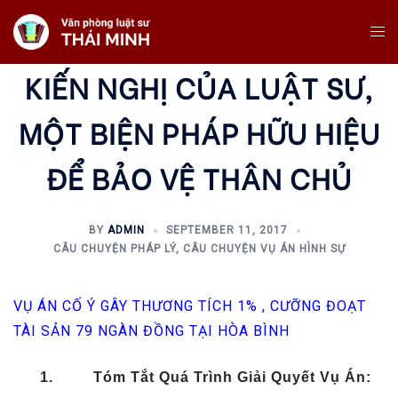
Skip
Tog
To
Me
Content
KIẾN NGHỊ CỦA LUẬT SƯ,
MỘT BIỆN PHÁP HỮU HIỆU
ĐỂ BẢO VỆ THÂN CHỦ
BY
ADMIN
SEPTEMBER 11, 2017
CÂU CHUYỆN PHÁP LÝ
,
CÂU CHUYỆN VỤ ÁN HÌNH SỰ
VỤ ÁN CỐ Ý GÂY THƯƠNG TÍCH 1% , CƯỠNG ĐOẠT
TÀI SẢN 79 NGÀN ĐỒNG TẠI HÒA BÌNH
1.
Tóm Tắt Quá Trình Giải Quyết Vụ Án: