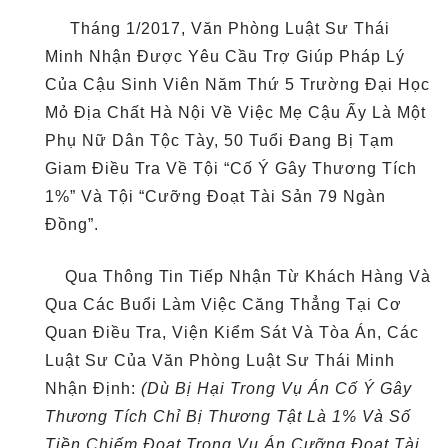
Tháng 1/2017, Văn Phòng Luật Sư Thái
Minh Nhận Được Yêu Cầu Trợ Giúp Pháp Lý
Của Cậu Sinh Viên Năm Thứ 5 Trường Đại Học
Mỏ Địa Chất Hà Nội Về Việc Mẹ Cậu Ấy Là Một
Phụ Nữ Dân Tộc Tày, 50 Tuổi Đang Bị Tạm
Giam Điều Tra Về Tội “Cố Ý Gây Thương Tích
1%” Và Tội “Cưỡng Đoạt Tài Sản 79 Ngàn
Đồng”.
Qua Thông Tin Tiếp Nhận Từ Khách Hàng Và
Qua Các Buổi Làm Việc Căng Thẳng Tại Cơ
Quan Điều Tra, Viện Kiểm Sát Và Tòa Án, Các
Luật Sư Của Văn Phòng Luật Sư Thái Minh
Nhận Định:
(Dù Bị Hại Trong Vụ Án Cố Ý Gây
Thương Tích Chỉ Bị Thương Tật Là 1% Và Số
Tiền Chiếm Đoạt Trong Vụ Án Cưỡng Đoạt Tài