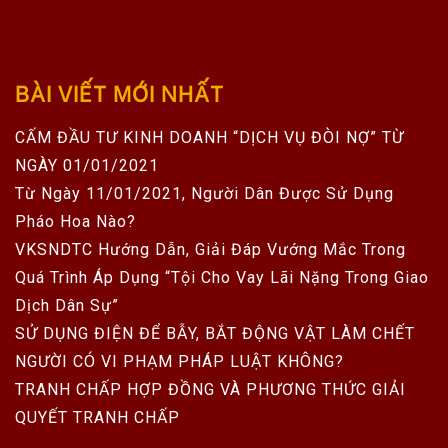
BÀI VIẾT MỚI NHẤT
CẤM ĐẦU TƯ KINH DOANH “DỊCH VỤ ĐÒI NỢ” TỪ
NGÀY 01/01/2021
Từ Ngày 11/01/2021, Người Dân Được Sử Dụng
Pháo Hoa Nào?
VKSNDTC Hướng Dẫn, Giải Đáp Vướng Mắc Trong
Quá Trình Áp Dụng “Tội Cho Vay Lãi Nặng Trong Giao
Dịch Dân Sự”
SỬ DỤNG ĐIỆN ĐỂ BẪY, BẮT ĐỘNG VẬT LÀM CHẾT
NGƯỜI CÓ VI PHẠM PHÁP LUẬT KHÔNG?
TRANH CHẤP HỢP ĐỒNG VÀ PHƯƠNG THỨC GIẢI
QUYẾT TRANH CHẤP