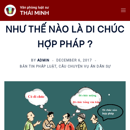
Skip
Tog
To
Me
Content
NHƯ THẾ NÀO LÀ DI CHÚC
HỢP PHÁP ?
BY
ADMIN
DECEMBER 6, 2017
BẢN TIN PHÁP LUẬT
,
CÂU CHUYỆN VỤ ÁN DÂN SỰ