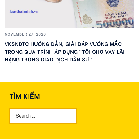
NOVEMBER 27, 2020
VKSNDTC HƯỚNG DẪN, GIẢI ĐÁP VƯỚNG MẮC
TRONG QUÁ TRÌNH ÁP DỤNG “TỘI CHO VAY LÃI
NẶNG TRONG GIAO DỊCH DÂN SỰ”
TÌM KIẾM
Search
For: