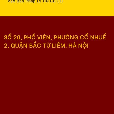
Văn Bản Pháp Lý HN GĐ
(1)
SỐ 20, PHỐ VIÊN, PHƯỜNG CỔ NHUẾ
2, QUẬN BẮC TỪ LIÊM, HÀ NỘI