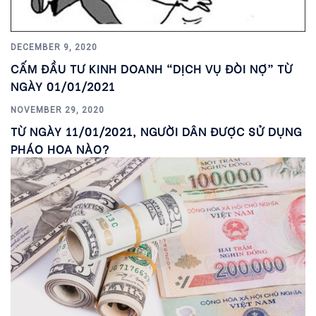
DECEMBER 9, 2020
CẤM ĐẦU TƯ KINH DOANH “DỊCH VỤ ĐÒI NỢ” TỪ
NGÀY 01/01/2021
NOVEMBER 29, 2020
TỪ NGÀY 11/01/2021, NGƯỜI DÂN ĐƯỢC SỬ DỤNG
PHÁO HOA NÀO?