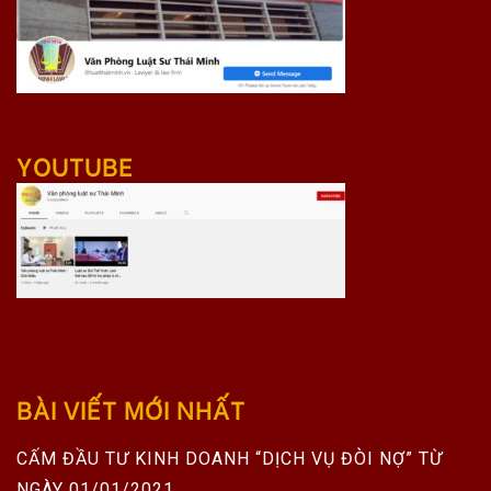
YOUTUBE
BÀI VIẾT MỚI NHẤT
CẤM ĐẦU TƯ KINH DOANH “DỊCH VỤ ĐÒI NỢ” TỪ
NGÀY 01/01/2021