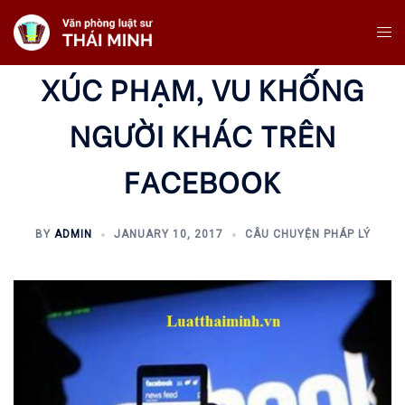
Skip
Tog
To
Me
Content
XÚC PHẠM, VU KHỐNG
NGƯỜI KHÁC TRÊN
FACEBOOK
BY
ADMIN
JANUARY 10, 2017
CÂU CHUYỆN PHÁP LÝ