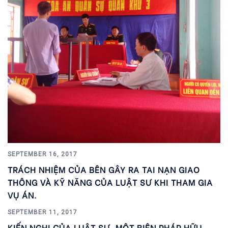
SEPTEMBER 16, 2017
TRÁCH NHIỆM CỦA BÊN GÂY RA TAI NẠN GIAO
THÔNG VÀ KỸ NĂNG CỦA LUẬT SƯ KHI THAM GIA
VỤ ÁN.
SEPTEMBER 11, 2017
KIẾN NGHỊ CỦA LUẬT SƯ, MỘT BIỆN PHÁP HỮU