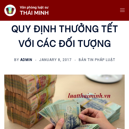
Skip
Tog
To
Me
Content
QUY ĐỊNH THƯỞNG TẾT
VỚI CÁC ĐỐI TƯỢNG
BY
ADMIN
JANUARY 8, 2017
BẢN TIN PHÁP LUẬT