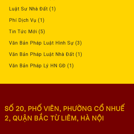
Luật Sư Nhà Đất
(1)
Phí Dịch Vụ
(1)
Tin Tức Mới
(5)
Văn Bản Pháp Luật Hình Sự
(3)
Văn Bản Pháp Luật Nhà Đất
(1)
Văn Bản Pháp Lý HN GĐ
(1)
SỐ 20, PHỐ VIÊN, PHƯỜNG CỔ NHUẾ
2, QUẬN BẮC TỪ LIÊM, HÀ NỘI