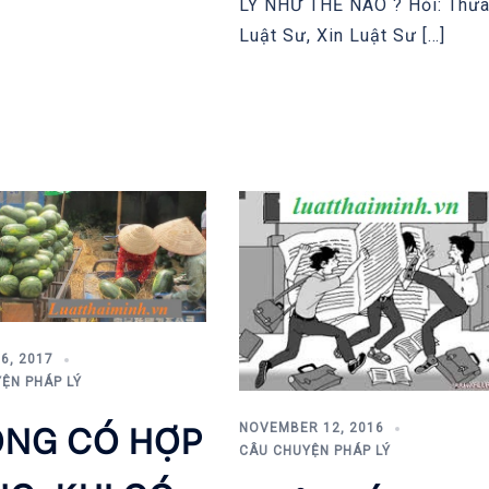
LÝ NHƯ THẾ NÀO ? Hỏi: Thư
Luật Sư, Xin Luật Sư […]
6, 2017
ỆN PHÁP LÝ
NG CÓ HỢP
NOVEMBER 12, 2016
CÂU CHUYỆN PHÁP LÝ