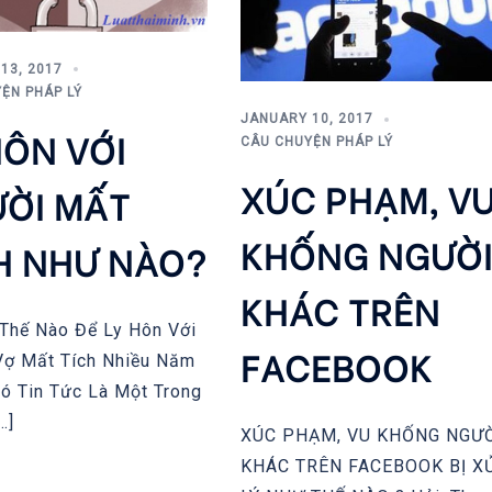
13, 2017
ỆN PHÁP LÝ
JANUARY 10, 2017
HÔN VỚI
CÂU CHUYỆN PHÁP LÝ
XÚC PHẠM, V
ỜI MẤT
KHỐNG NGƯỜ
H NHƯ NÀO?
KHÁC TRÊN
ế Nào Để Ly Hôn Với
FACEBOOK
ợ Mất Tích Nhiều Năm
ó Tin Tức Là Một Trong
…]
XÚC PHẠM, VU KHỐNG NGƯ
KHÁC TRÊN FACEBOOK BỊ X