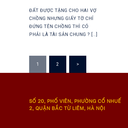
ĐẤT ĐƯỢC TẶNG CHO HAI VỢ
CHỒNG NHƯNG GIẤY TỜ CHỈ
ĐỨNG TÊN CHỒNG THÌ CÓ
PHẢI LÀ TÀI SẢN CHUNG ? […]
POSTS
1
2
>
PAGINATION
SỐ 20, PHỐ VIÊN, PHƯỜNG CỔ NHUẾ
2, QUẬN BẮC TỪ LIÊM, HÀ NỘI