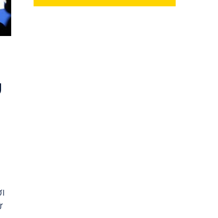
U
I
ỜI
Ử