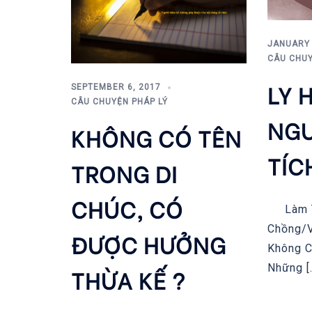
JANUARY 
CÂU CHUY
LY 
SEPTEMBER 6, 2017
CÂU CHUYỆN PHÁP LÝ
NGƯ
KHÔNG CÓ TÊN
TÍC
TRONG DI
CHÚC, CÓ
Làm Th
Chồng/v
ĐƯỢC HƯỞNG
Không C
Những [
THỪA KẾ ?