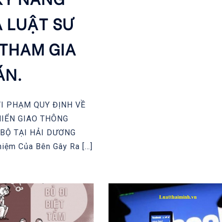
 LUẬT SƯ
 THAM GIA
ÁN.
 VI PHẠM QUY ĐỊNH VỀ
HIỂN GIAO THÔNG
BỘ TẠI HẢI DƯƠNG
hiệm Của Bên Gây Ra […]