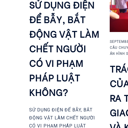
SỬ DỤNG ĐIỆN
ĐỂ BẪY, BẮT
ĐỘNG VẬT LÀM
SEPTEMBE
CHẾT NGƯỜI
CÂU CHUY
ÁN HÌNH 
CÓ VI PHẠM
TRÁ
PHÁP LUẬT
CỦA
KHÔNG?
RA 
GIA
SỬ DỤNG ĐIỆN ĐỂ BẪY, BẮT
ĐỘNG VẬT LÀM CHẾT NGƯỜI
VÀ 
CÓ VI PHẠM PHÁP LUẬT