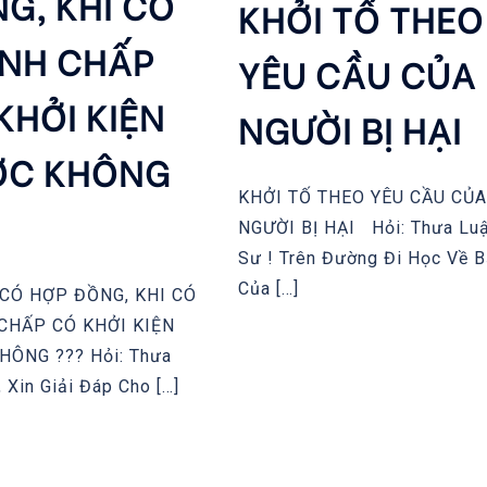
G, KHI CÓ
KHỞI TỐ THEO
NH CHẤP
YÊU CẦU CỦA
KHỞI KIỆN
NGƯỜI BỊ HẠI
ỢC KHÔNG
KHỞI TỐ THEO YÊU CẦU CỦA
NGƯỜI BỊ HẠI Hỏi: Thưa Lu
Sư ! Trên Đường Đi Học Về 
Của […]
CÓ HỢP ĐỒNG, KHI CÓ
CHẤP CÓ KHỞI KIỆN
HÔNG ??? Hỏi: Thưa
 Xin Giải Đáp Cho […]