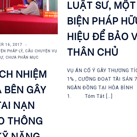
LUẬT SƯ, MỘT
BIỆN PHÁP HỮ
HIỆU ĐỂ BẢO 
R 16, 2017
THÂN CHỦ
ỆN PHÁP LÝ
,
CÂU CHUYỆN VỤ
SỰ
,
CHƯA PHÂN MỤC
CH NHIỆM
VỤ ÁN CỐ Ý GÂY THƯƠNG TÍ
1% , CƯỠNG ĐOẠT TÀI SẢN 
 BÊN GÂY
NGÀN ĐỒNG TẠI HÒA BÌNH
1. Tóm Tắt […]
TAI NẠN
O THÔNG
KỸ NĂNG