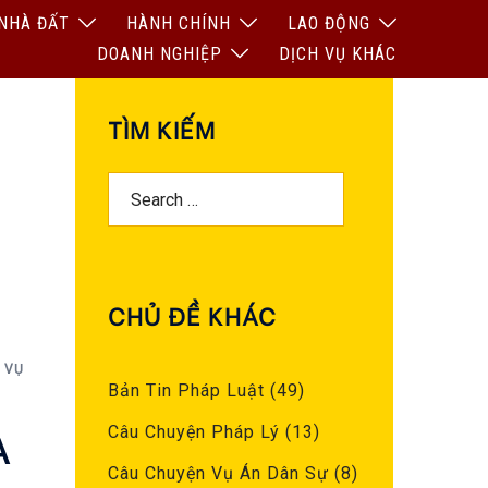
NHÀ ĐẤT
HÀNH CHÍNH
LAO ĐỘNG
DOANH NGHIỆP
DỊCH VỤ KHÁC
TÌM KIẾM
Search
For:
CHỦ ĐỀ KHÁC
 VỤ
Bản Tin Pháp Luật
(49)
Câu Chuyện Pháp Lý
(13)
A
Câu Chuyện Vụ Án Dân Sự
(8)